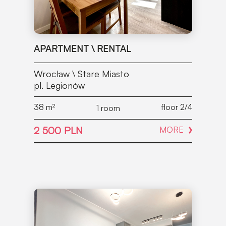
APARTMENT \ RENTAL
Wrocław \ Stare Miasto
pl. Legionów
38
m²
floor 2/4
1 room
2 500 PLN
MORE