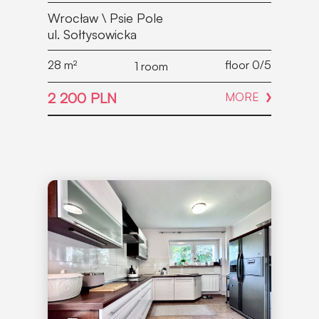
Wrocław \ Psie Pole
ul. Sołtysowicka
28
m²
floor 0/5
1 room
2 200 PLN
MORE