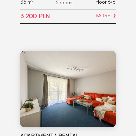
36
m²
floor 6/6
2 rooms
3 200 PLN
MORE
APARTMENT \ RENTAL