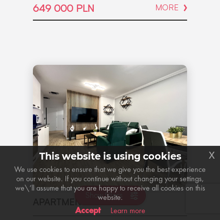
649 000 PLN
MORE
x
This website is using cookies
We use cookies to ensure that we give you the best experience
on our website. If you continue without changing your settings,
we\’ll assume that you are happy to receive all cookies on this
Show filters
website.
APARTMENT \ RENTAL
Accept
Learn more