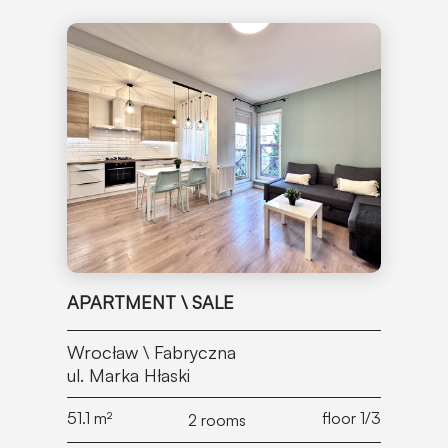
APARTMENT \ SALE
Wrocław \ Fabryczna
ul. Marka Hłaski
51.1
m²
floor 1/3
2 rooms