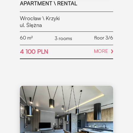
APARTMENT \ RENTAL
Wrocław \ Krzyki
ul. Ślężna
60
m²
floor 3/6
3 rooms
4 100 PLN
MORE