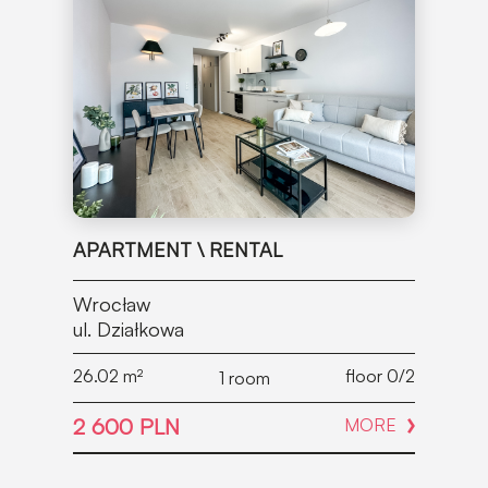
APARTMENT \ RENTAL
Wrocław
ul. Działkowa
26.02
m²
floor 0/2
1 room
2 600 PLN
MORE