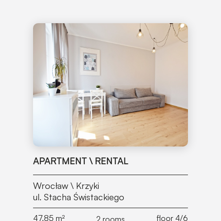
APARTMENT \ RENTAL
Wrocław \ Krzyki
ul. Stacha Świstackiego
47.85
m²
floor 4/6
2 rooms