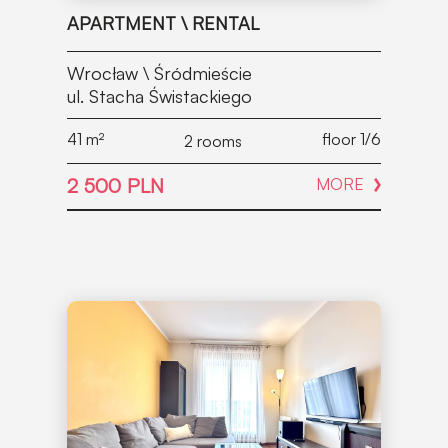
APARTMENT \ RENTAL
Wrocław \ Śródmieście
ul. Stacha Świstackiego
41
m²
floor 1/6
2 rooms
2 500 PLN
MORE