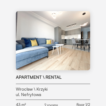
APARTMENT \ RENTAL
Wrocław \ Krzyki
ul. Nefrytowa
43
m²
floor 1/2
2 rooms