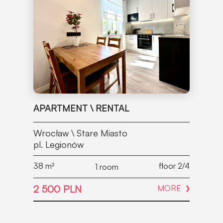
APARTMENT \ RENTAL
Wrocław \ Stare Miasto
pl. Legionów
38
m²
floor 2/4
1 room
2 500 PLN
MORE