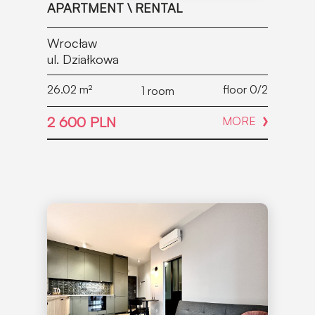
APARTMENT \ RENTAL
Wrocław
ul. Działkowa
26.02
m²
floor 0/2
1 room
2 600 PLN
MORE