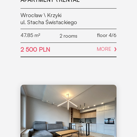
Wrocław \ Krzyki
ul. Stacha Świstackiego
47.85
m²
floor 4/6
2 rooms
2 500 PLN
MORE