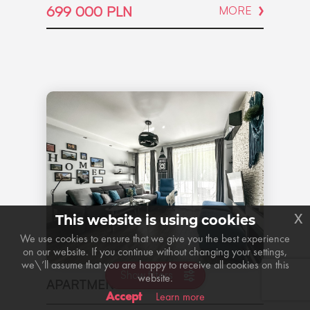
699 000 PLN
MORE
x
This website is using cookies
We use cookies to ensure that we give you the best experience
on our website. If you continue without changing your settings,
we\’ll assume that you are happy to receive all cookies on this
Show filters
website.
APARTMENT \ RENTAL
Accept
Learn more