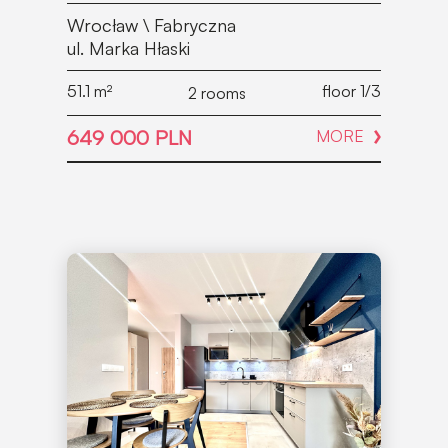
Wrocław \ Fabryczna
ul. Marka Hłaski
51.1
m²
floor 1/3
2 rooms
649 000 PLN
MORE