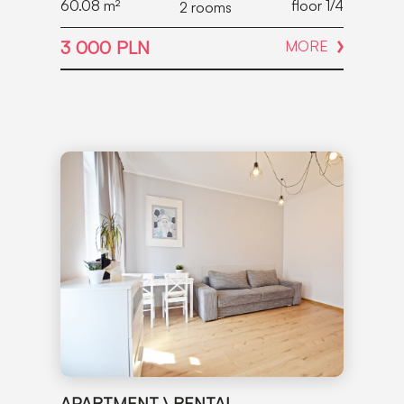
60.08
m²
floor 1/4
2 rooms
3 000 PLN
MORE
APARTMENT \ RENTAL