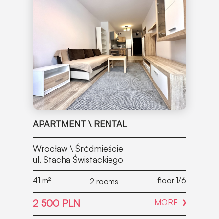
APARTMENT \ RENTAL
Wrocław \ Śródmieście
ul. Stacha Świstackiego
41
m²
floor 1/6
2 rooms
2 500 PLN
MORE