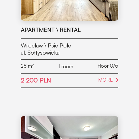
APARTMENT \ RENTAL
Wrocław \ Psie Pole
ul. Sołtysowicka
28
m²
floor 0/5
1 room
2 200 PLN
MORE